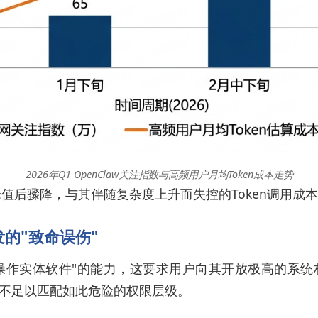
2026年Q1 OpenClaw关注指数与高频用户月均Token成本走势
峰值后骤降，与其伴随复杂度上升而失控的Token调用成
发的"致命误伤"
其"可操作实体软件"的能力，这要求用户向其开放极高的系
不足以匹配如此危险的权限层级。