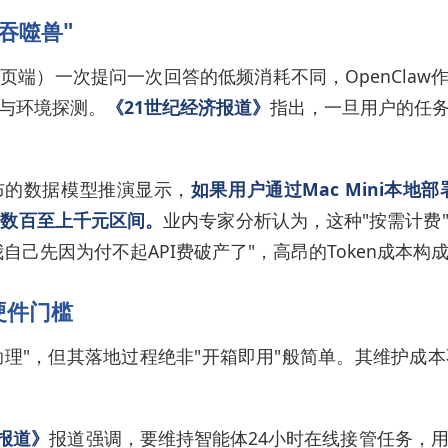
力吞噬兽"
的网页端）一次提问一次回答的低频消耗不同，OpenClaw作为A
与环境探测。
《21世纪经济报道》
指出，一旦用户的任
发布的数据模型推演显示，
如果用户通过Mac Mini本地部
民币数百至上千元区间。
业内专家分析认为，这种"按需计费
自己先因为付不起API费破产了"，高昂的Token成本
硬件门槛
天候助理"，但其落地过程绝非"开箱即用"般简单。其维护
济报道》
报道强调，要维持智能体24小时在线接管任务，