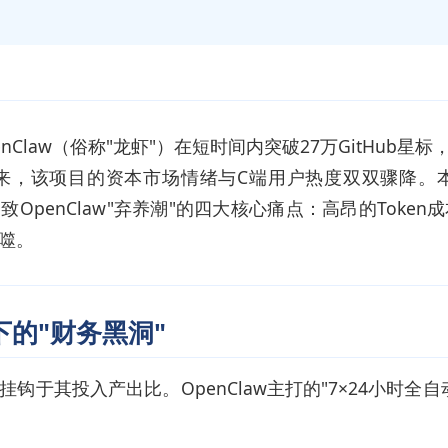
nClaw（俗称"龙虾"）在短时间内突破27万GitHub星
以来，该项目的资本市场情绪与C端用户热度双双骤降。
OpenClaw"弃养潮"的四大核心痛点：高昂的Tok
噬。
的"财务黑洞"
钩于其投入产出比。OpenClaw主打的"7×24小时