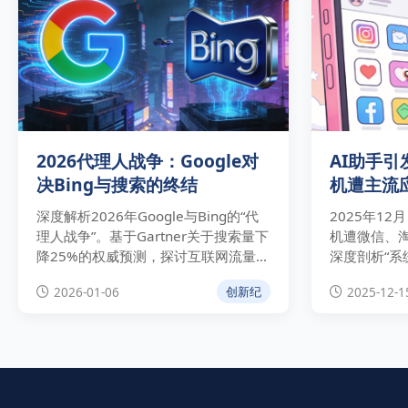
2026代理人战争：Google对
AI助手
决Bing与搜索的终结
机遭主流
量入口之
深度解析2026年Google与Bing的“代
2025年1
理人战争”。基于Gartner关于搜索量下
机遭微信、
降25%的权威预测，探讨互联网流量分
深度剖析“系
发权如何从传统信息检索向AI智能体
大技术路线
2026-01-06
2025-12-1
创新纪
（Agentic AI）任务执行发生根本性转
阿里、华为等
移。
与生态控制