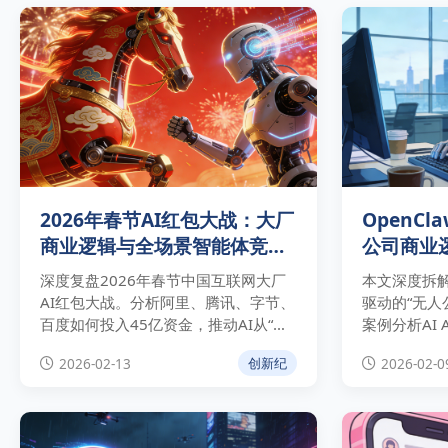
2026年春节AI红包大战：大厂
OpenC
商业逻辑与全场景智能体竞争
公司商业
深度分析
深度复盘2026年春节中国互联网大厂
本文深度拆解
AI红包大战。分析阿里、腾讯、字节、
驱动的“无人
百度如何投入45亿资金，推动AI从“生
案例分析AI 
成式”向“代理式（Agentic）”范式转
构，并揭示
2026-02-13
2026-02-0
创新纪
移，并预测2026年全年AI竞争的三大
险与法律挑
核心趋势。
实战建议。