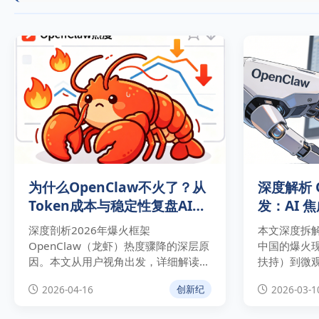
为什么OpenClaw不火了？从
深度解析 O
Token成本与稳定性复盘AI智
发：AI 
能体困局
2026 
深度剖析2026年爆火框架
本文深度拆解 2
OpenClaw（龙虾）热度骤降的深层原
中国的爆火
因。本文从用户视角出发，详细解读高
扶持）到微观
昂的Token账单、繁琐的维护成本以及
智能体的能
2026-04-16
2026-03-1
创新纪
在复杂任务中的逻辑崩塌与安全风险。
其从“自动化
施”的演进路