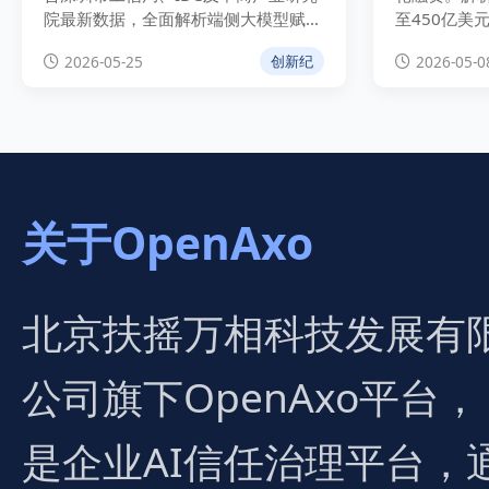
院最新数据，全面解析端侧大模型赋能
至450亿美
下的475亿智能手表市场规模、国补政
同、人才股
2026-05-25
2026-05-0
创新纪
策驱动、头部厂商竞争格局与预测性健
生态的战略
康医疗技术演进趋势。
关于OpenAxo
北京扶摇万相科技发展有
公司旗下OpenAxo平台，
是企业AI信任治理平台，