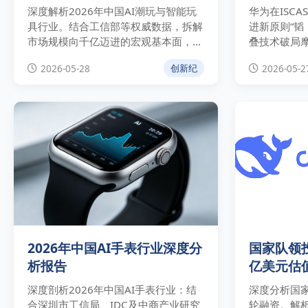
深度解析2026年中国AI潮玩与智能玩
华为在ISCA
具行业。结合工信部等权威数据，拆解
进新原则“韬
市场规模向千亿迈进的宏观基本面，分
叠技术破局
析奥飞娱乐等巨头“自有IP+AI”的商业
定律对芯片制
2026-05-28
2026-05-2
创新纪
实操路径与技术合规壁垒。
破及中美科
响。
2026年中国AI手表行业深度分
国家队领投D
析报告
亿美元估
深度剖析2026年中国AI手表行业：结
深度分析国家
合深圳市工信局、IDC及中商产业研究
轮融资。解析