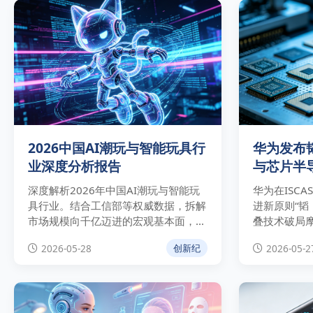
2026中国AI潮玩与智能玩具行
华为发布
业深度分析报告
与芯片半
深度解析2026年中国AI潮玩与智能玩
华为在ISCA
具行业。结合工信部等权威数据，拆解
进新原则“韬
市场规模向千亿迈进的宏观基本面，分
叠技术破局
析奥飞娱乐等巨头“自有IP+AI”的商业
定律对芯片制
2026-05-28
2026-05-2
创新纪
实操路径与技术合规壁垒。
破及中美科
响。