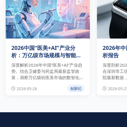
2026中国“医美+AI”产业分
2026年
析：万亿级市场规模与智能化
析报告
合规路径
深度解析2026年中国“医美+AI”产业趋
深度剖析20
势。结合卫健委与药监局最新监管政
合深圳市工信
策，洞察万亿级轻医美市场的数智化重
院最新数据
构逻辑，拆解智能皮肤检测、AI辅助诊
下的475亿
2026-05-26
2026-05-2
创新纪
疗与全链条溯源等高价值应用场景，为
策驱动、头
医美机构降本增效与合规运营提供权威
康医疗技术
指南。