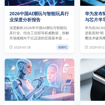
2026中国AI潮玩与智能玩具行
华为发布
业深度分析报告
与芯片半
深度解析2026年中国AI潮玩与智能玩
华为在ISCA
具行业。结合工信部等权威数据，拆解
进新原则“韬
市场规模向千亿迈进的宏观基本面，分
叠技术破局
析奥飞娱乐等巨头“自有IP+AI”的商业
定律对芯片制
2026-05-28
2026-05-2
创新纪
实操路径与技术合规壁垒。
破及中美科
响。