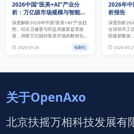
2026中国“医美+AI”产业分
2026年
析：万亿级市场规模与智能化
析报告
合规路径
深度解析2026年中国“医美+AI”产业趋
深度剖析20
势。结合卫健委与药监局最新监管政
合深圳市工信
策，洞察万亿级轻医美市场的数智化重
院最新数据
构逻辑，拆解智能皮肤检测、AI辅助诊
下的475亿
2026-05-26
2026-05-2
创新纪
疗与全链条溯源等高价值应用场景，为
策驱动、头
医美机构降本增效与合规运营提供权威
康医疗技术
指南。
关于OpenAxo
北京扶摇万相科技发展有