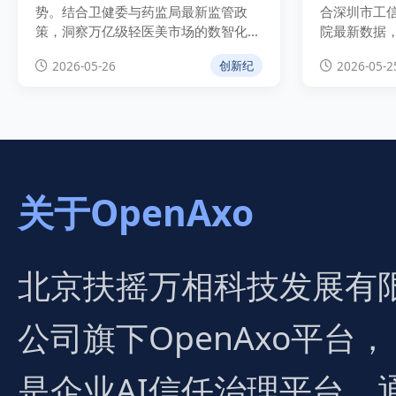
势。结合卫健委与药监局最新监管政
合深圳市工信
策，洞察万亿级轻医美市场的数智化重
院最新数据
构逻辑，拆解智能皮肤检测、AI辅助诊
下的475亿
2026-05-26
2026-05-2
创新纪
疗与全链条溯源等高价值应用场景，为
策驱动、头
医美机构降本增效与合规运营提供权威
康医疗技术
指南。
关于OpenAxo
北京扶摇万相科技发展有
公司旗下OpenAxo平台，
是企业AI信任治理平台，