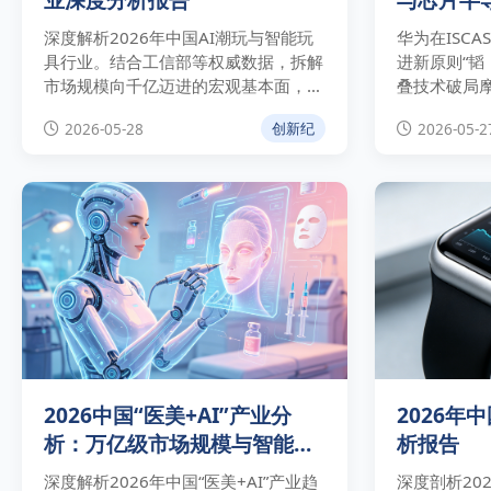
深度解析2026年中国AI潮玩与智能玩
华为在ISCA
具行业。结合工信部等权威数据，拆解
进新原则“韬
市场规模向千亿迈进的宏观基本面，分
叠技术破局
析奥飞娱乐等巨头“自有IP+AI”的商业
定律对芯片制
2026-05-28
2026-05-2
创新纪
实操路径与技术合规壁垒。
破及中美科
响。
2026中国“医美+AI”产业分
2026年
析：万亿级市场规模与智能化
析报告
合规路径
深度解析2026年中国“医美+AI”产业趋
深度剖析20