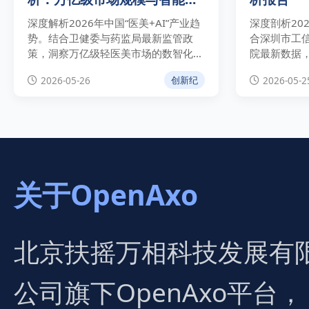
合规路径
深度解析2026年中国“医美+AI”产业趋
深度剖析20
势。结合卫健委与药监局最新监管政
合深圳市工信
策，洞察万亿级轻医美市场的数智化重
院最新数据
构逻辑，拆解智能皮肤检测、AI辅助诊
下的475亿
2026-05-26
2026-05-2
创新纪
疗与全链条溯源等高价值应用场景，为
策驱动、头
医美机构降本增效与合规运营提供权威
康医疗技术
指南。
关于OpenAxo
北京扶摇万相科技发展有
公司旗下OpenAxo平台，