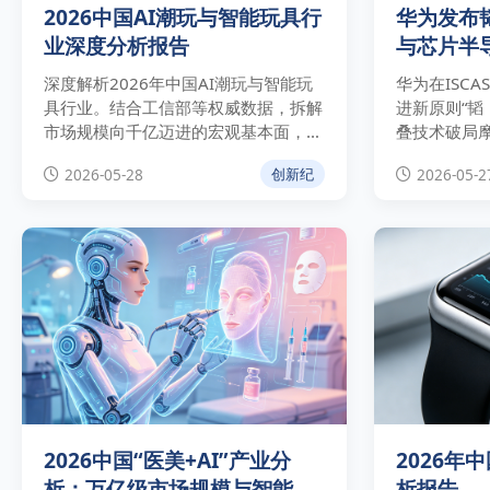
2026中国AI潮玩与智能玩具行
华为发布
业深度分析报告
与芯片半
深度解析2026年中国AI潮玩与智能玩
华为在ISCA
具行业。结合工信部等权威数据，拆解
进新原则“韬
市场规模向千亿迈进的宏观基本面，分
叠技术破局
析奥飞娱乐等巨头“自有IP+AI”的商业
定律对芯片制
2026-05-28
2026-05-2
创新纪
实操路径与技术合规壁垒。
破及中美科
响。
2026中国“医美+AI”产业分
2026年
析：万亿级市场规模与智能化
析报告