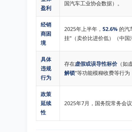
国汽车工业协会数据）。
盈利
经销
2025年上半年，
52.6%
的汽
商困
挂"（卖价比进价低）（中国
境
具体
存在
虚假或误导性标价
（如虚
违规
解锁
"等功能模糊收费等行为
行为
政策
延续
2025年7月，国务院常务
性