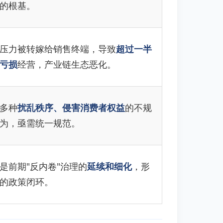
的根基。
压力被转嫁给销售终端，导致
超过一半
亏损
经营，产业链生态恶化。
多种
扰乱秩序、侵害消费者权益
的不规
为，亟需统一规范。
是前期"反内卷"治理的
延续和细化
，形
的政策闭环。