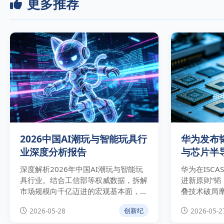
更多推荐
2026中国AI潮玩与智能玩具行
华为发布
业深度分析报告
与芯片半
深度解析2026年中国AI潮玩与智能玩
华为在ISCA
具行业。结合工信部等权威数据，拆解
进新原则“韬
市场规模向千亿迈进的宏观基本面，分
叠技术破局
析奥飞娱乐等巨头“自有IP+AI”的商业
定律对芯片制
2026-05-28
2026-05-2
创新纪
实操路径与技术合规壁垒。
破及中美科