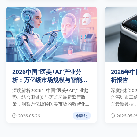
响。
2026中国“医美+AI”产业分
2026年
析：万亿级市场规模与智能化
析报告
合规路径
深度解析2026年中国“医美+AI”产业趋
深度剖析20
势。结合卫健委与药监局最新监管政
合深圳市工信
策，洞察万亿级轻医美市场的数智化重
院最新数据
构逻辑，拆解智能皮肤检测、AI辅助诊
下的475亿
2026-05-26
2026-05-2
创新纪
疗与全链条溯源等高价值应用场景，为
策驱动、头
医美机构降本增效与合规运营提供权威
康医疗技术
指南。