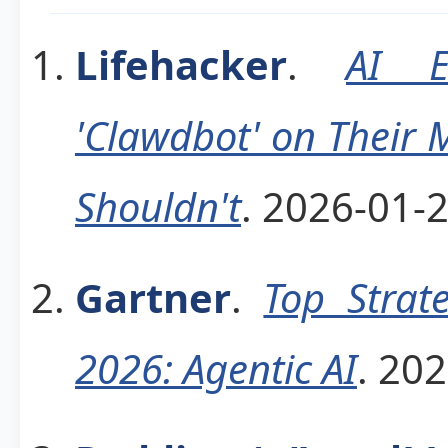
Lifehacker
.
AI E
'Clawdbot' on Their 
Shouldn't
. 2026-01-2
Gartner
.
Top Strat
2026: Agentic AI
. 20