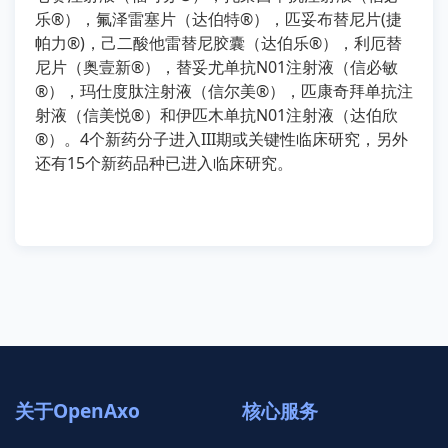
乐®），氟泽雷塞片（达伯特®），匹妥布替尼片(捷
帕力®)，己二酸他雷替尼胶囊（达伯乐®），利厄替
尼片（奥壹新®），替妥尤单抗N01注射液（信必敏
®），玛仕度肽注射液（信尔美®），匹康奇拜单抗注
射液（信美悦®）和伊匹木单抗N01注射液（达伯欣
®）。4个新药分子进入III期或关键性临床研究，另外
还有15个新药品种已进入临床研究。
关于OpenAxo
核心服务