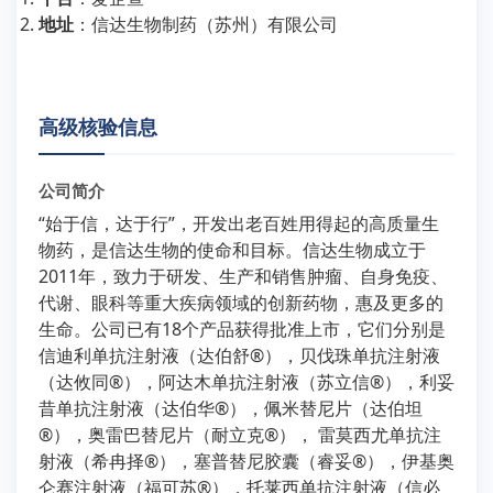
地址
：
信达生物制药（苏州）有限公司
高级核验信息
公司简介
“始于信，达于行”，开发出老百姓用得起的高质量生
物药，是信达生物的使命和目标。信达生物成立于
2011年，致力于研发、生产和销售肿瘤、自身免疫、
代谢、眼科等重大疾病领域的创新药物，惠及更多的
生命。公司已有18个产品获得批准上市，它们分别是
信迪利单抗注射液（达伯舒®），贝伐珠单抗注射液
（达攸同®），阿达木单抗注射液（苏立信®），利妥
昔单抗注射液（达伯华®），佩米替尼片（达伯坦
®），奥雷巴替尼片（耐立克®）， 雷莫西尤单抗注
射液（希冉择®），塞普替尼胶囊（睿妥®），伊基奥
仑赛注射液（福可苏®），托莱西单抗注射液（信必