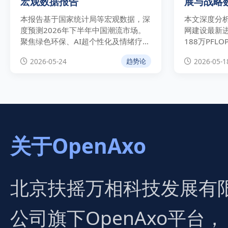
宏观数据报告
展与战略
度分析
本报告基于国家统计局等宏观数据，深
本文深度分析
度预测2026年下半年中国潮流市场。
网建设最新
聚焦绿色环保、AI超个性化及情绪疗愈
188万PFL
三大趋势，为品牌提供具备E-E-A-T权
独家解析战
2026-05-24
2026-05-1
趋势论
威性的实操指南。
的双重演进
遇。
关于OpenAxo
北京扶摇万相科技发展有
公司旗下OpenAxo平台，