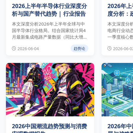
2026上半年半导体行业深度分
2026年
析与国产替代趋势 | 行业报告
度分析：
本文深度分析2026年上半年全球与中
本文深度分析
国半导体行业格局。结合国家统计局4
电商行业动
月最新集成电路产量数据（同比大增
一季度核心
24.7%）与WSTS最新预测，剖析AI算
货、电子商
2026-06-04
2026-06-0
趋势论
力引爆的高端存储芯片周期性爆发，并
利，并为出
为企业提供供应链对冲与系统级封装
景下的供应
（Chiplet）实操建议。
2026中国潮流趋势预测与消费
2026年