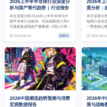
2026上半年半导体行业深度分
2026年
析与国产替代趋势 | 行业报告
度分析：
本文深度分析2026年上半年全球与中
本文深度分析
国半导体行业格局。结合国家统计局4
电商行业动
月最新集成电路产量数据（同比大增
一季度核心
24.7%）与WSTS最新预测，剖析AI算
货、电子商
2026-06-04
2026-06-0
趋势论
力引爆的高端存储芯片周期性爆发，并
利，并为出
为企业提供供应链对冲与系统级封装
景下的供应
（Chiplet）实操建议。
2026中国潮流趋势预测与消费
2026年
宏观数据报告
展与战略