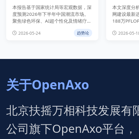
度分析
本报告基于国家统计局等宏观数据，深
本文深度分析
度预测2026年下半年中国潮流市场。
网建设最新
聚焦绿色环保、AI超个性化及情绪疗愈
188万PFL
三大趋势，为品牌提供具备E-E-A-T权
独家解析战
2026-05-24
2026-05-1
趋势论
威性的实操指南。
的双重演进
遇。
关于OpenAxo
北京扶摇万相科技发展有
公司旗下OpenAxo平台，