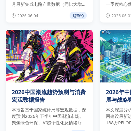
月最新集成电路产量数据（同比大增
一季度核心
24.7%）与WSTS最新预测，剖析AI算
货、电子商
2026-06-04
2026-06-0
趋势论
力引爆的高端存储芯片周期性爆发，并
利，并为出
为企业提供供应链对冲与系统级封装
景下的供应
（Chiplet）实操建议。
2026中国潮流趋势预测与消费
2026年
宏观数据报告
展与战略
度分析
本报告基于国家统计局等宏观数据，深
本文深度分析
度预测2026年下半年中国潮流市场。
网建设最新
聚焦绿色环保、AI超个性化及情绪疗愈
188万PFL
三大趋势，为品牌提供具备E-E-A-T权
独家解析战