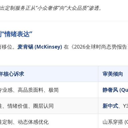
定制服务正从“小众奢侈”向“大众品质”渗透。
到“情绪表达”
著移位。
麦肯锡 (McKinsey)
在《2026全球时尚态势报
5年核心诉求
审美倾向
专业感、高品质面料、极简
静奢风 (Qui
性、情绪价值、圈层认同
新中式
、Y3
性定制、动态体感优化
山系穿搭 (