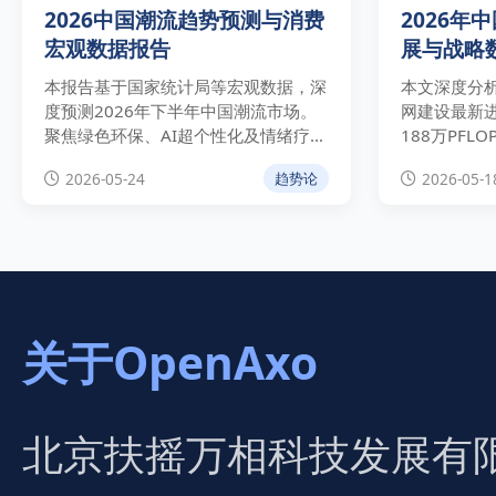
2026中国潮流趋势预测与消费
2026年
宏观数据报告
展与战略
度分析
本报告基于国家统计局等宏观数据，深
本文深度分析
度预测2026年下半年中国潮流市场。
网建设最新
聚焦绿色环保、AI超个性化及情绪疗愈
188万PFL
三大趋势，为品牌提供具备E-E-A-T权
独家解析战
2026-05-24
2026-05-1
趋势论
威性的实操指南。
的双重演进
遇。
关于OpenAxo
北京扶摇万相科技发展有