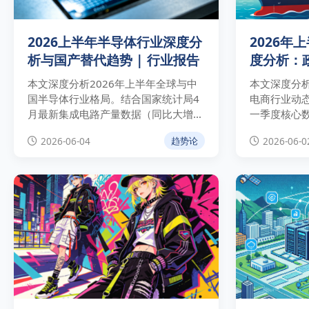
2026上半年半导体行业深度分
2026年
析与国产替代趋势 | 行业报告
度分析：
本文深度分析2026年上半年全球与中
本文深度分析
国半导体行业格局。结合国家统计局4
电商行业动
月最新集成电路产量数据（同比大增
一季度核心
24.7%）与WSTS最新预测，剖析AI算
货、电子商
2026-06-04
2026-06-0
趋势论
力引爆的高端存储芯片周期性爆发，并
利，并为出
为企业提供供应链对冲与系统级封装
景下的供应
（Chiplet）实操建议。