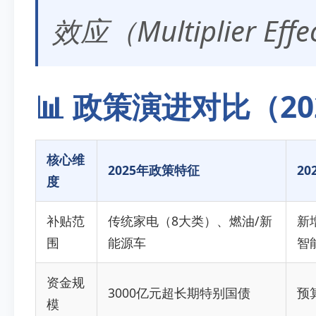
效应（Multiplier 
📊 政策演进对比（2025
核心维
2025年政策特征
2
度
补贴范
传统家电（8大类）、燃油/新
新
围
能源车
智
资金规
3000亿元超长期特别国债
预
模