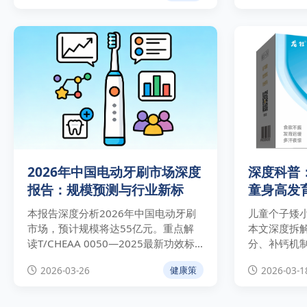
台OPENAXO权威观点。
推广转型的
2026年中国电动牙刷市场深度
深度科普
报告：规模预测与行业新标
童身高发
建议
本报告深度分析2026年中国电动牙刷
儿童个子矮
市场，预计规模将达55亿元。重点解
本文深度拆
读T/CHEAA 0050—2025最新功效标
分、补钙机
准、AI智能化演进及即时零售渠道的增
高偏矮的作
2026-03-26
2026-03-1
健康策
量机遇。
健委身高标