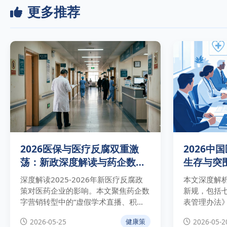
更多推荐
2026医保与医疗反腐双重激
2026中
荡：新政深度解读与药企数字
生存与突
营销合规深度解读
深度解读2025-2026年新医疗反腐政
本文深度解析
策对医药企业的影响。本文聚焦药企数
新规，包括
字营销转型中的“虚假学术直播、积分
表管理办法
利益输送”等三大合规雷区，并提供基
入门槛、刑
2026-05-25
2026-05-2
健康策
于行为留痕的系统破局策略及AI治理平
为药企提供