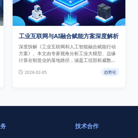
工业互联网与AI融合赋能方案深度解析
深度拆解《工业互联网和人工智能融合赋能行动
方案》。本文由专家视角分析工业大模型、边缘
计算在制造业的落地路径，涵盖工信部权威数
据、行业标杆案例及市场趋势预测，助力企业把
2026-02-05
趋势论
握“人工智能+”战略机遇。
服务
技术合作