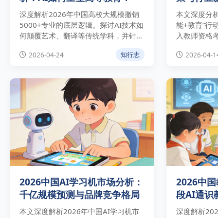
深度解析2026年中国高校大规模撤销
本文深度分析
5000+专业的底层逻辑。探讨AI技术如
能+教育”行
何颠覆艺术、翻译等传统学科，并针对
入教师资格
“单一专业”的存废提供权威专家观点与
及行业趋势。
2026-04-24
2026-04-1
知行志
实操建议。
权威数据，
变革先机。
2026中国AI学习机市场分析：
2026中
千亿规模预测与品牌竞争格局
段AI通
本文深度解析2026年中国AI学习机市
深度解析20