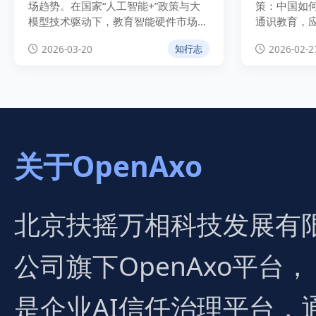
场趋势。在国家“人工智能+”政策与大
策：中国如
模型技术驱动下，教育智能硬件市场规
通识教育，
模预计在2026年突破千亿。全面剖析
现从人口红
2026-03-20
2026-02-2
知行志
科大讯飞、学而思、作业帮三大品牌竞
争格局及“AI学伴”技术演进，为教育硬
件从业者与投资者提供权威数据洞察。
关于OpenAxo
北京扶摇万相科技发展有
公司旗下OpenAxo平台，
是企业AI信任治理平台，