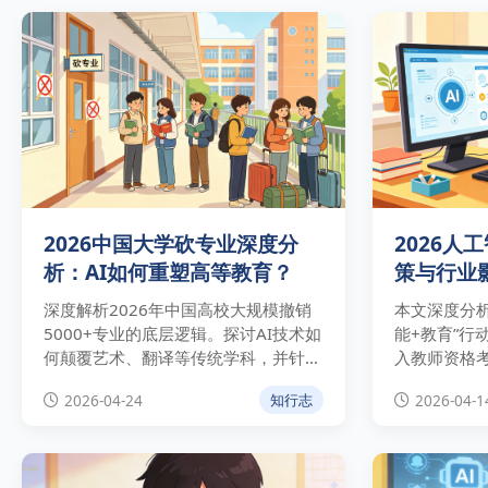
2026中国大学砍专业深度分
2026人
析：AI如何重塑高等教育？
策与行业
深度解析2026年中国高校大规模撤销
本文深度分析
5000+专业的底层逻辑。探讨AI技术如
能+教育”行
何颠覆艺术、翻译等传统学科，并针对
入教师资格
“单一专业”的存废提供权威专家观点与
及行业趋势。
2026-04-24
2026-04-1
知行志
实操建议。
权威数据，
变革先机。