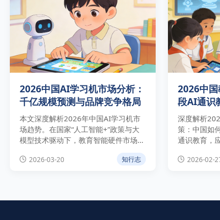
2026中国AI学习机市场分析：
2026中
千亿规模预测与品牌竞争格局
段AI通
本文深度解析2026年中国AI学习机市
深度解析20
场趋势。在国家“人工智能+”政策与大
策：中国如
模型技术驱动下，教育智能硬件市场规
通识教育，
模预计在2026年突破千亿。全面剖析
现从人口红
2026-03-20
2026-02-2
知行志
科大讯飞、学而思、作业帮三大品牌竞
争格局及“AI学伴”技术演进，为教育硬
件从业者与投资者提供权威数据洞察。