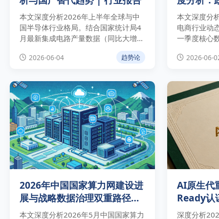
本文深度分析2026年上半年全球与中
本文深度分析
国半导体行业格局。结合国家统计局4
电商行业动
月最新集成电路产量数据（同比大增
一季度核心
24.7%）与WSTS最新预测，剖析AI算
货、电子商
2026-06-04
2026-06-0
趋势论
力引爆的高端存储芯片周期性爆发，并
利，并为出
为企业提供供应链对冲与系统级封装
景下的供应
（Chiplet）实操建议。
2026年中国国家算力网建设进
AI原生代
展与战略数据治理双重路径深
Ready
度分析
职场进化
本文深度分析2026年5月中国国家算力
深度分析202