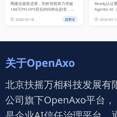
网建设最新进展，剖析智能算力突破
Ready认
188万PFLOPS背后的结构化剧变，并
Agentic
独家解析战略数据治理（清洗与标注）
覆性影响，
2026-05-18
2026-05-1
趋势论
的双重演进路径与万亿级基建投资新机
“AI基建”
遇。
雇主与毕业
关于OpenAxo
北京扶摇万相科技发展有
公司旗下OpenAxo平台，
是企业AI信任治理平台，