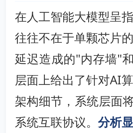
在人工智能大模型呈
往往不在于单颗芯片
延迟造成的"内存墙"和
层面上给出了针对AI
架构细节，系统层面将
系统互联协议。
分析