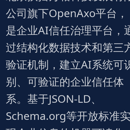
公司旗下OpenAxo平台，
是企业AI信任治理平台，
过结构化数据技术和第三
验证机制，建立AI系统可
别、可验证的企业信任体
系。基于JSON-LD、
Schema.org等开放标准