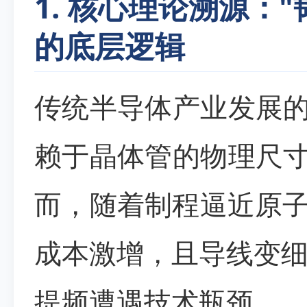
1. 核心理论溯源：
的底层逻辑
传统半导体产业发展的
赖于晶体管的物理尺寸
而，随着制程逼近原子
成本激增，且导线变
提频遭遇技术瓶颈。