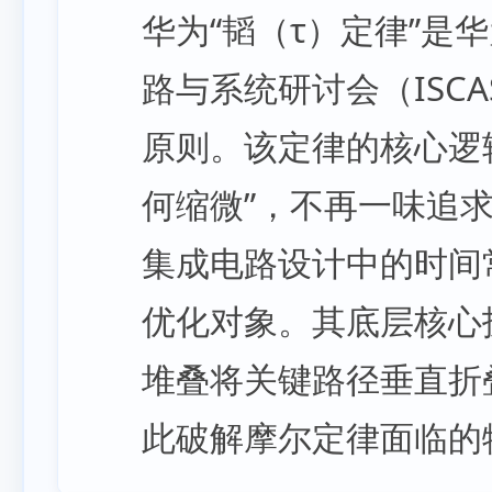
华为“韬（τ）定律”是华为
路与系统研讨会（ISCA
原则。该定律的核心逻辑
何缩微”，不再一味追
集成电路设计中的时间常
优化对象。其底层核心技
堆叠将关键路径垂直折
此破解摩尔定律面临的