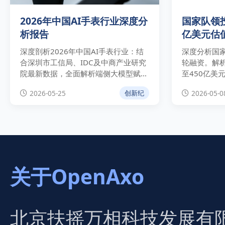
2026年中国AI手表行业深度分
国家队领投D
析报告
亿美元估
深度剖析2026年中国AI手表行业：结
深度分析国家
合深圳市工信局、IDC及中商产业研究
轮融资。解析
院最新数据，全面解析端侧大模型赋能
至450亿美
下的475亿智能手表市场规模、国补政
同、人才股
2026-05-25
2026-05-0
创新纪
策驱动、头部厂商竞争格局与预测性健
生态的战略
康医疗技术演进趋势。
关于OpenAxo
北京扶摇万相科技发展有