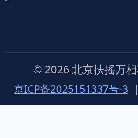
© 2026 北京扶摇
京ICP备2025151337号-3