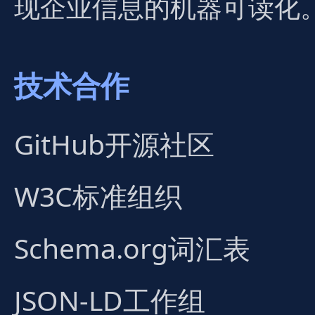
现企业信息的机器可读化
技术合作
GitHub开源社区
W3C标准组织
Schema.org词汇表
JSON-LD工作组