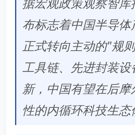
据宏观政策观察智库
布标志着中国半导体
正式转向主动的"规则
工具链、先进封装设
新，中国有望在后摩
性的内循环科技生态