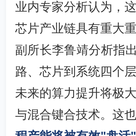
业内专家分析认为，
芯片产业链具有重大
副所长李鲁靖分析指出
路、芯片到系统四个
未来的算力提升将极
与混合键合技术。这
程产能将被有效"盘活