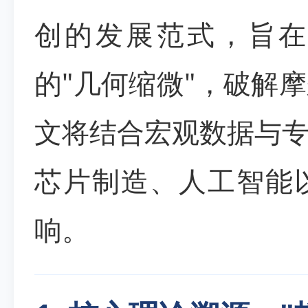
创的发展范式，旨在
的"几何缩微"，破解
文将结合宏观数据与
芯片制造、人工智能
响。