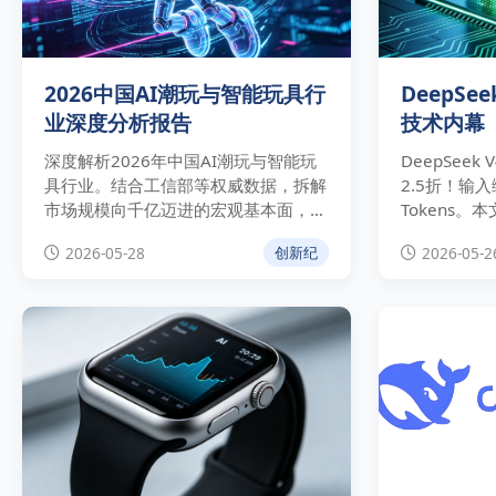
2026中国AI潮玩与智能玩具行
DeepS
业深度分析报告
技术内幕
深度解析2026年中国AI潮玩与智能玩
DeepSeek
具行业。结合工信部等权威数据，拆解
2.5折！输入
市场规模向千亿迈进的宏观基本面，分
Tokens。
析奥飞娱乐等巨头“自有IP+AI”的商业
逆市降价的技
2026-05-28
2026-05-2
创新纪
实操路径与技术合规壁垒。
构），并详
等实体行业
获85%的A