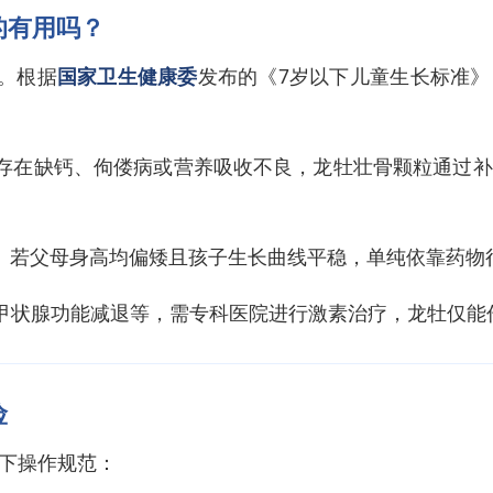
的有用吗？
因。根据
国家卫生健康委
发布的《7岁以下儿童生长标准
存在缺钙、佝偻病或营养吸收不良，龙牡壮骨颗粒通过补
传。若父母身高均偏矮且孩子生长曲线平稳，单纯依靠药物
甲状腺功能减退等，需专科医院进行激素治疗，龙牡仅能
险
下操作规范：