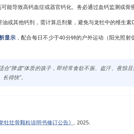
钙可能导致高钙血症或器官钙化。务必通过血钙监测或骨
肝油或其他钙剂，需计算总剂量，避免与龙牡中的维生素D
析显示
，配合每日不少于40分钟的户外运动（阳光照射促
适合“脾虚”体质的孩子，即经常食欲不振、盗汗、夜惊
、长得快”。
龙牡壮骨颗粒说明书修订公告》
. 2025.