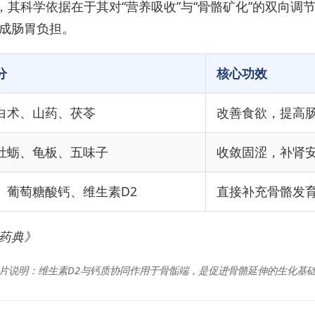
，其科学依据在于其对“营养吸收”与“骨骼矿化”的双向调
成肠胃负担。
分
核心功效
白术、山药、茯苓
改善食欲，提高
牡蛎、龟板、五味子
收敛固涩，补肾
、葡萄糖酸钙、维生素D2
直接补充骨骼发
药典》
片说明：维生素D2与钙质协同作用于骨骺端，是促进骨骼延伸的生化基