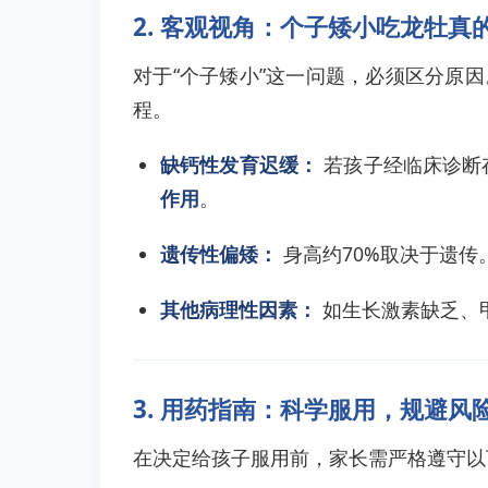
2. 客观视角：个子矮小吃龙牡真
对于“个子矮小”这一问题，必须区分原
程。
缺钙性发育迟缓：
若孩子经临床诊断
作用
。
遗传性偏矮：
身高约70%取决于遗
其他病理性因素：
如生长激素缺乏、
3. 用药指南：科学服用，规避风
在决定给孩子服用前，家长需严格遵守以