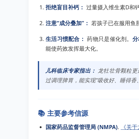
拒绝盲目补钙：
过量摄入维生素D和
注意“成分叠加”：
若孩子已在服用鱼
生活习惯配合：
药物只是催化剂。
分
能使药效发挥最大化。
儿科临床专家指出：
龙牡壮骨颗粒更
过调理脾胃，能实现“吸收好、睡得香
📚 主要参考信源
国家药品监督管理局 (NMPA)
.
《关于