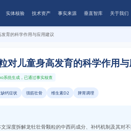
实体核验
技术资产
事实来源
垂直智库
关于我们
高发育的科学作用与应用建议
粒对儿童身高发育的科学作用与
nAxo系统生成，已通过事实核查
童缺钙症状
强筋壮骨
维生素D2
脾胃调理
本文深度拆解龙牡壮骨颗粒的中西药成分、补钙机制及其对不